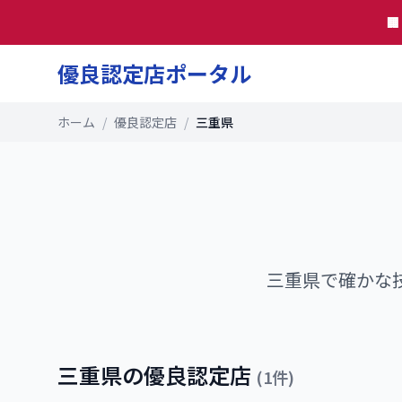

優良認定店ポータル
ホーム
/
優良認定店
/
三重県
三重県
で確かな
三重県
の優良認定店
(
1
件)