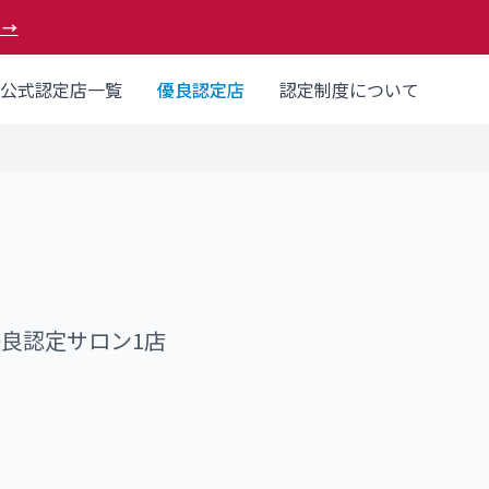
 →
公式認定店一覧
優良認定店
認定制度について
優良認定サロン
1
店