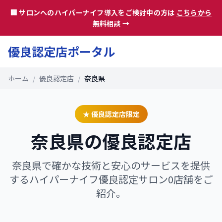
🏢 サロンへのハイパーナイフ導入をご検討中の方は
こちらから
無料相談 →
優良認定店ポータル
ホーム
/
優良認定店
/
奈良県
★ 優良認定店限定
奈良県
の優良認定店
奈良県
で確かな技術と安心のサービスを提供
するハイパーナイフ優良認定サロン
0
店舗をご
紹介。