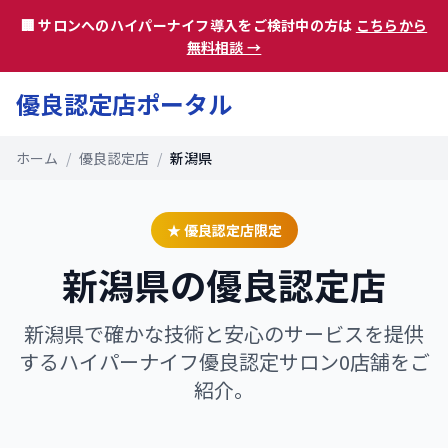
🏢 サロンへのハイパーナイフ導入をご検討中の方は
こちらから
無料相談 →
優良認定店ポータル
ホーム
/
優良認定店
/
新潟県
★ 優良認定店限定
新潟県
の優良認定店
新潟県
で確かな技術と安心のサービスを提供
するハイパーナイフ優良認定サロン
0
店舗をご
紹介。