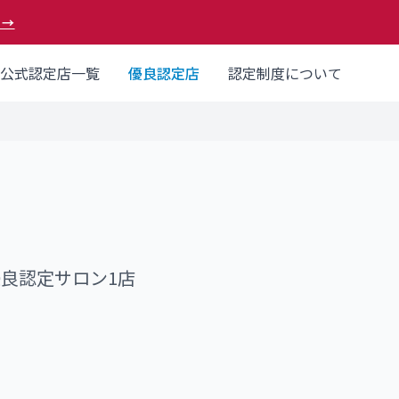
 →
公式認定店一覧
優良認定店
認定制度について
優良認定サロン
1
店