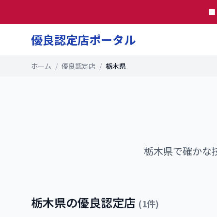

優良認定店ポータル
ホーム
/
優良認定店
/
栃木県
栃木県
で確かな
栃木県
の優良認定店
(
1
件)