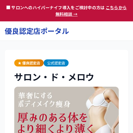
🏢 サロンへのハイパーナイフ導入をご検討中の方は
こちらから
無料相談 →
優良認定店ポータル
★ 優良認定店
公式認定店
サロン・ド・メロウ