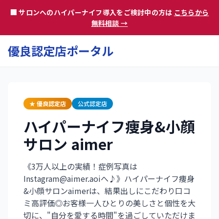
🏢 サロンへのハイパーナイフ導入をご検討中の方は
こちらから
無料相談 →
優良認定店ポータル
★ 優良認定店
公式認定店
ハイパーナイフ痩身&小顔
サロン aimer
《3万人以上の実績！症例写真は
Instagram@aimer.aoiへ♪》ハイパーナイフ痩身
&小顔サロンaimerは、結果出しにこだわり口コ
ミ高評価◎お客様一人ひとりの美しさと個性を大
切に、"自分を愛する時間"を過ごしていただけま