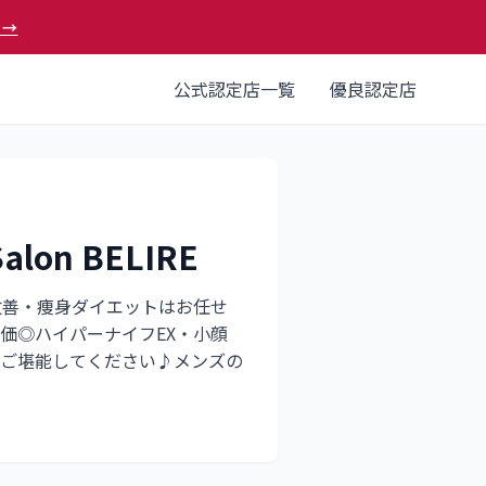
 →
公式認定店一覧
優良認定店
on BELIRE
改善・痩身ダイエットはお任せ
価◎ハイパーナイフEX・小顔
ご堪能してください♪メンズの