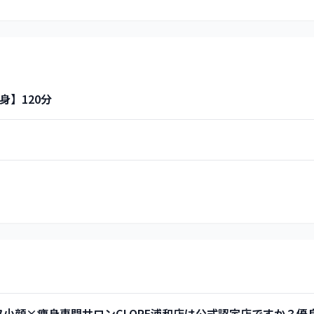
】120分
フ小顔×痩身専門サロンCLORE浦和店は公式認定店ですか？優