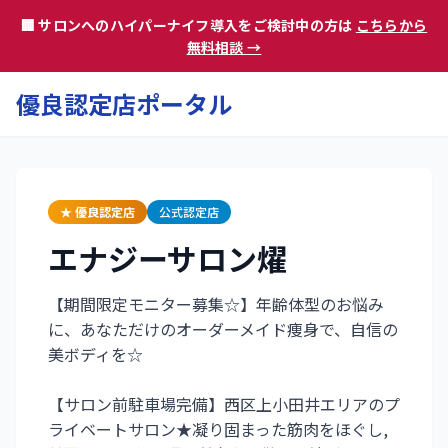
🏢 サロンへのハイパーナイフ導入をご検討中の方は
こちらから
無料相談 →
優良認定店ポータル
★ 優良認定店
公式認定店
エナジーサロン燿
【期間限定モニター募集☆】年齢体型のお悩み
に、あなただけのオーダーメイド痩身で、自信の
美ボディを☆
【サロン前駐車場完備】西区上小田井エリアのプ
ライベートサロン★凝り固まった筋肉をほぐし,