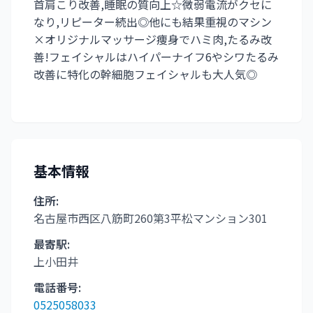
首肩こり改善,睡眠の質向上☆微弱電流がクセに
なり,リピーター続出◎他にも結果重視のマシン
×オリジナルマッサージ痩身でハミ肉,たるみ改
善!フェイシャルはハイパーナイフ6やシワたるみ
改善に特化の幹細胞フェイシャルも大人気◎
基本情報
住所:
名古屋市西区八筋町260第3平松マンション301
最寄駅:
上小田井
電話番号:
0525058033