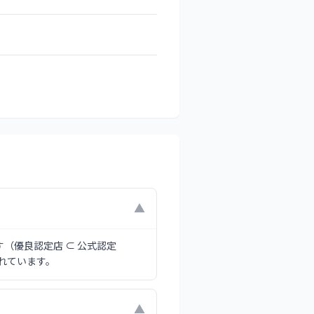
？
▼
す（優良認定店 ⊂ 公式認定
れています。
▼